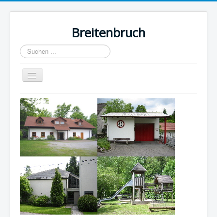
Breitenbruch
Suchen
...
Navigation
an/aus
Home