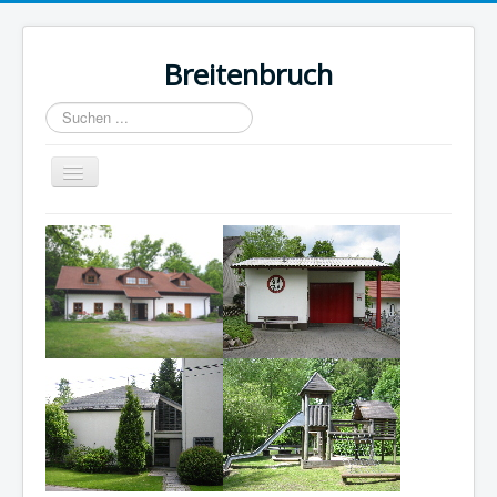
Breitenbruch
Suchen
...
Navigation
an/aus
Home