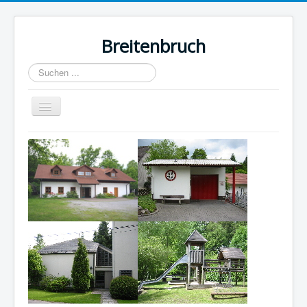
Breitenbruch
Suchen
...
Navigation
an/aus
Home