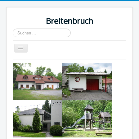
Breitenbruch
Suchen
...
Navigation
an/aus
Home